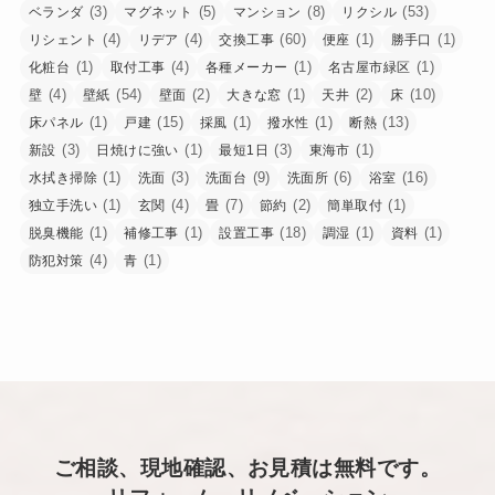
(3)
(5)
(8)
(53)
ベランダ
マグネット
マンション
リクシル
(4)
(4)
(60)
(1)
(1)
リシェント
リデア
交換工事
便座
勝手口
(1)
(4)
(1)
(1)
化粧台
取付工事
各種メーカー
名古屋市緑区
(4)
(54)
(2)
(1)
(2)
(10)
壁
壁紙
壁面
大きな窓
天井
床
(1)
(15)
(1)
(1)
(13)
床パネル
戸建
採風
撥水性
断熱
(3)
(1)
(3)
(1)
新設
日焼けに強い
最短1日
東海市
(1)
(3)
(9)
(6)
(16)
水拭き掃除
洗面
洗面台
洗面所
浴室
(1)
(4)
(7)
(2)
(1)
独立手洗い
玄関
畳
節約
簡単取付
(1)
(1)
(18)
(1)
(1)
脱臭機能
補修工事
設置工事
調湿
資料
(4)
(1)
防犯対策
青
ご相談、現地確認、お見積は無料です。