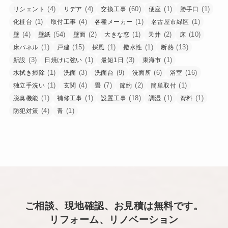
(4)
(4)
(60)
(1)
(1)
リシェント
リデア
交換工事
便座
勝手口
(1)
(4)
(1)
(1)
化粧台
取付工事
各種メーカー
名古屋市緑区
(4)
(54)
(2)
(1)
(2)
(10)
壁
壁紙
壁面
大きな窓
天井
床
(1)
(15)
(1)
(1)
(13)
床パネル
戸建
採風
撥水性
断熱
(3)
(1)
(3)
(1)
新設
日焼けに強い
最短1日
東海市
(1)
(3)
(9)
(6)
(16)
水拭き掃除
洗面
洗面台
洗面所
浴室
(1)
(4)
(7)
(2)
(1)
独立手洗い
玄関
畳
節約
簡単取付
(1)
(1)
(18)
(1)
(1)
脱臭機能
補修工事
設置工事
調湿
資料
(4)
(1)
防犯対策
青
ご相談、現地確認、お見積は無料です。
リフォーム、リノベーション