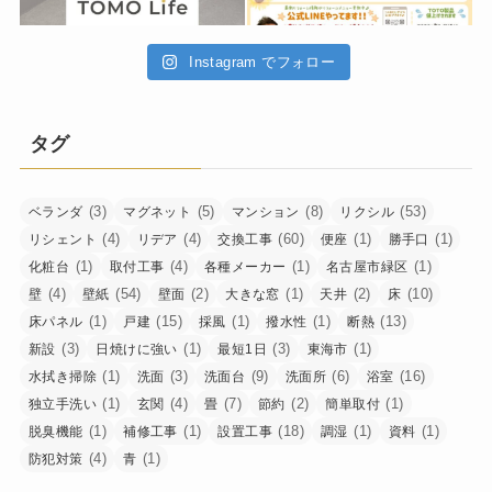
Instagram でフォロー
タグ
(3)
(5)
(8)
(53)
ベランダ
マグネット
マンション
リクシル
(4)
(4)
(60)
(1)
(1)
リシェント
リデア
交換工事
便座
勝手口
(1)
(4)
(1)
(1)
化粧台
取付工事
各種メーカー
名古屋市緑区
(4)
(54)
(2)
(1)
(2)
(10)
壁
壁紙
壁面
大きな窓
天井
床
(1)
(15)
(1)
(1)
(13)
床パネル
戸建
採風
撥水性
断熱
(3)
(1)
(3)
(1)
新設
日焼けに強い
最短1日
東海市
(1)
(3)
(9)
(6)
(16)
水拭き掃除
洗面
洗面台
洗面所
浴室
(1)
(4)
(7)
(2)
(1)
独立手洗い
玄関
畳
節約
簡単取付
(1)
(1)
(18)
(1)
(1)
脱臭機能
補修工事
設置工事
調湿
資料
(4)
(1)
防犯対策
青