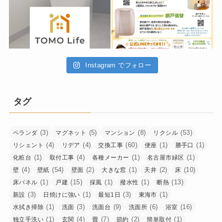
Instagram でフォロー
タグ
(3)
(5)
(8)
(53)
ベランダ
マグネット
マンション
リクシル
(4)
(4)
(60)
(1)
(1)
リシェント
リデア
交換工事
便座
勝手口
(1)
(4)
(1)
(1)
化粧台
取付工事
各種メーカー
名古屋市緑区
(4)
(54)
(2)
(1)
(2)
(10)
壁
壁紙
壁面
大きな窓
天井
床
(1)
(15)
(1)
(1)
(13)
床パネル
戸建
採風
撥水性
断熱
(3)
(1)
(3)
(1)
新設
日焼けに強い
最短1日
東海市
(1)
(3)
(9)
(6)
(16)
水拭き掃除
洗面
洗面台
洗面所
浴室
(1)
(4)
(7)
(2)
(1)
独立手洗い
玄関
畳
節約
簡単取付