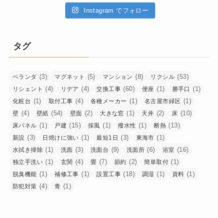
Instagram でフォロー
タグ
(3)
(5)
(8)
(53)
ベランダ
マグネット
マンション
リクシル
(4)
(4)
(60)
(1)
(1)
リシェント
リデア
交換工事
便座
勝手口
(1)
(4)
(1)
(1)
化粧台
取付工事
各種メーカー
名古屋市緑区
(4)
(54)
(2)
(1)
(2)
(10)
壁
壁紙
壁面
大きな窓
天井
床
(1)
(15)
(1)
(1)
(13)
床パネル
戸建
採風
撥水性
断熱
(3)
(1)
(3)
(1)
新設
日焼けに強い
最短1日
東海市
(1)
(3)
(9)
(6)
(16)
水拭き掃除
洗面
洗面台
洗面所
浴室
(1)
(4)
(7)
(2)
(1)
独立手洗い
玄関
畳
節約
簡単取付
(1)
(1)
(18)
(1)
(1)
脱臭機能
補修工事
設置工事
調湿
資料
(4)
(1)
防犯対策
青