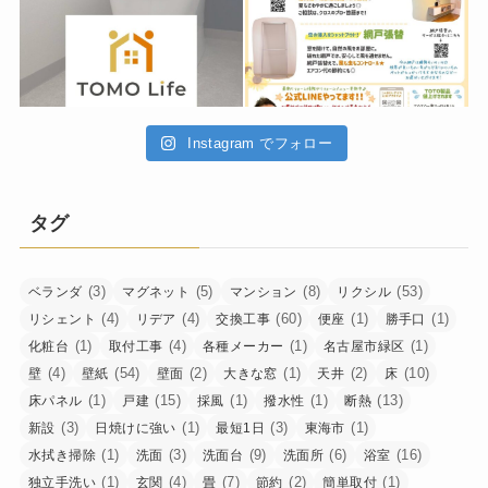
Instagram でフォロー
タグ
(3)
(5)
(8)
(53)
ベランダ
マグネット
マンション
リクシル
(4)
(4)
(60)
(1)
(1)
リシェント
リデア
交換工事
便座
勝手口
(1)
(4)
(1)
(1)
化粧台
取付工事
各種メーカー
名古屋市緑区
(4)
(54)
(2)
(1)
(2)
(10)
壁
壁紙
壁面
大きな窓
天井
床
(1)
(15)
(1)
(1)
(13)
床パネル
戸建
採風
撥水性
断熱
(3)
(1)
(3)
(1)
新設
日焼けに強い
最短1日
東海市
(1)
(3)
(9)
(6)
(16)
水拭き掃除
洗面
洗面台
洗面所
浴室
(1)
(4)
(7)
(2)
(1)
独立手洗い
玄関
畳
節約
簡単取付