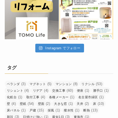
Instagram でフォロー
タグ
(3)
(5)
(8)
(53)
ベランダ
マグネット
マンション
リクシル
(4)
(4)
(60)
(1)
(1)
リシェント
リデア
交換工事
便座
勝手口
(1)
(4)
(1)
(1)
化粧台
取付工事
各種メーカー
名古屋市緑区
(4)
(54)
(2)
(1)
(2)
(10)
壁
壁紙
壁面
大きな窓
天井
床
(1)
(15)
(1)
(1)
(13)
床パネル
戸建
採風
撥水性
断熱
(3)
(1)
(3)
(1)
新設
日焼けに強い
最短1日
東海市