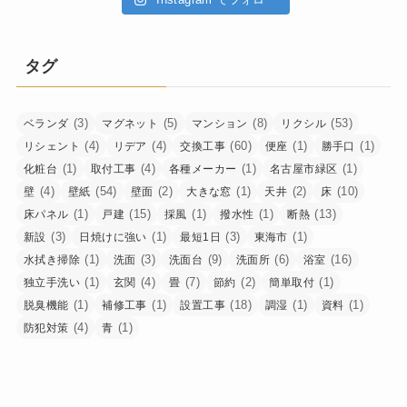
タグ
(3)
(5)
(8)
(53)
ベランダ
マグネット
マンション
リクシル
(4)
(4)
(60)
(1)
(1)
リシェント
リデア
交換工事
便座
勝手口
(1)
(4)
(1)
(1)
化粧台
取付工事
各種メーカー
名古屋市緑区
(4)
(54)
(2)
(1)
(2)
(10)
壁
壁紙
壁面
大きな窓
天井
床
(1)
(15)
(1)
(1)
(13)
床パネル
戸建
採風
撥水性
断熱
(3)
(1)
(3)
(1)
新設
日焼けに強い
最短1日
東海市
(1)
(3)
(9)
(6)
(16)
水拭き掃除
洗面
洗面台
洗面所
浴室
(1)
(4)
(7)
(2)
(1)
独立手洗い
玄関
畳
節約
簡単取付
(1)
(1)
(18)
(1)
(1)
脱臭機能
補修工事
設置工事
調湿
資料
(4)
(1)
防犯対策
青