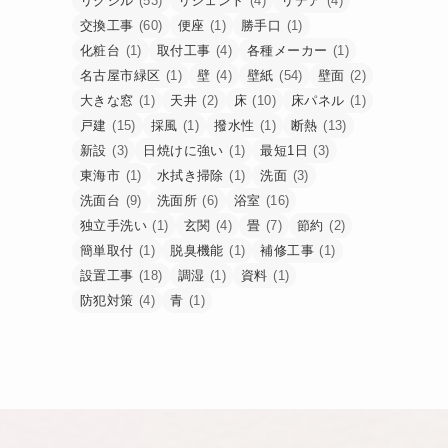
リクシル
(53)
リシェント
(4)
リデア
(4)
交換工事
(60)
便座
(1)
勝手口
(1)
化粧台
(1)
取付工事
(4)
各種メーカー
(1)
名古屋市緑区
(1)
壁
(4)
壁紙
(54)
壁面
(2)
大きな窓
(1)
天井
(2)
床
(10)
床パネル
(1)
戸建
(15)
採風
(1)
撥水性
(1)
断熱
(13)
新設
(3)
日焼けに強い
(1)
最短1日
(3)
東海市
(1)
水拭き掃除
(1)
洗面
(3)
洗面台
(9)
洗面所
(6)
浴室
(16)
独立手洗い
(1)
玄関
(4)
畳
(7)
節約
(2)
簡単取付
(1)
脱臭機能
(1)
補修工事
(1)
設置工事
(18)
調湿
(1)
資料
(1)
防犯対策
(4)
青
(1)