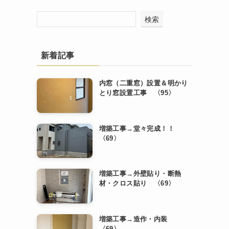
検索
新着記事
内窓（二重窓）設置＆明かり
とり窓設置工事 〈95〉
増築工事→堂々完成！！
〈69〉
増築工事→外壁貼り・断熱
材・クロス貼り 〈69〉
増築工事→造作・内装
〈69〉