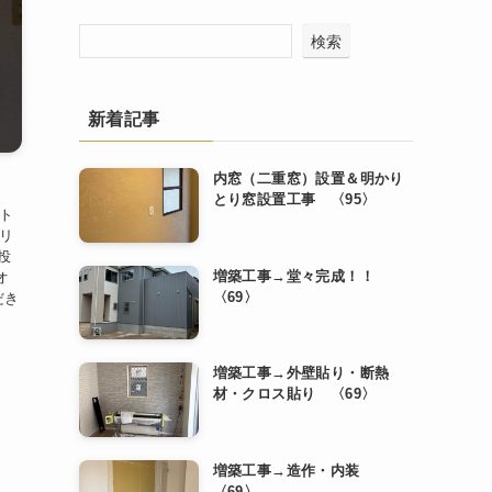
検索
新着記事
内窓（二重窓）設置＆明かり
とり窓設置工事 〈95〉
(ト
・リ
た投
増築工事→堂々完成！！
オ
〈69〉
だき
増築工事→外壁貼り・断熱
材・クロス貼り 〈69〉
増築工事→造作・内装
〈69〉