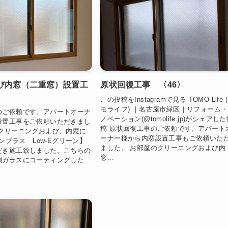
び内窓（二重窓）設置工
原状回復工事 〈46〉
この投稿をInstagramで見る TOMO Life 
モライフ) ｜名古屋市緑区｜リフォーム
のご依頼です。アパートオーナ
ノベーション(@tomolife.jp)がシェアし
設置工事をご依頼いただきまし
稿 原状回復工事のご依頼です。アパート
のクリーニングおよび、内窓に
ーナー様から内窓設置工事もご依頼いた
インプラス Low-Eグリーン】
ました。 お部屋のクリーニングおよび内
だき施工致しました。こちらの
窓...
側ガラスにコーティングした