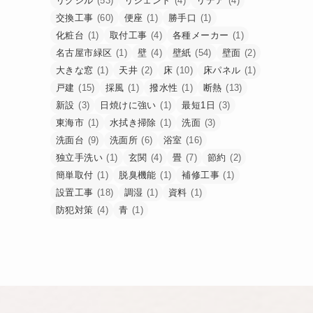
リクシル
(53)
リシェント
(4)
リデア
(4)
交換工事
(60)
便座
(1)
勝手口
(1)
化粧台
(1)
取付工事
(4)
各種メーカー
(1)
名古屋市緑区
(1)
壁
(4)
壁紙
(54)
壁面
(2)
大きな窓
(1)
天井
(2)
床
(10)
床パネル
(1)
戸建
(15)
採風
(1)
撥水性
(1)
断熱
(13)
新設
(3)
日焼けに強い
(1)
最短1日
(3)
東海市
(1)
水拭き掃除
(1)
洗面
(3)
洗面台
(9)
洗面所
(6)
浴室
(16)
独立手洗い
(1)
玄関
(4)
畳
(7)
節約
(2)
簡単取付
(1)
脱臭機能
(1)
補修工事
(1)
設置工事
(18)
調湿
(1)
資料
(1)
防犯対策
(4)
青
(1)