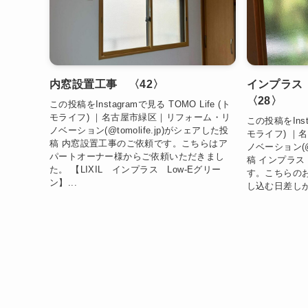
内窓設置工事 〈42〉
インプラス
〈28〉
この投稿をInstagramで見る TOMO Life (ト
モライフ) ｜名古屋市緑区｜リフォーム・リ
この投稿をInsta
ノベーション(@tomolife.jp)がシェアした投
モライフ) ｜
稿 内窓設置工事のご依頼です。こちらはア
ノベーション(@t
パートオーナー様からご依頼いただきまし
稿 インプラ
た。 【LIXIL インプラス Low-Eグリー
す。こちらの
ン】...
し込む日差しが