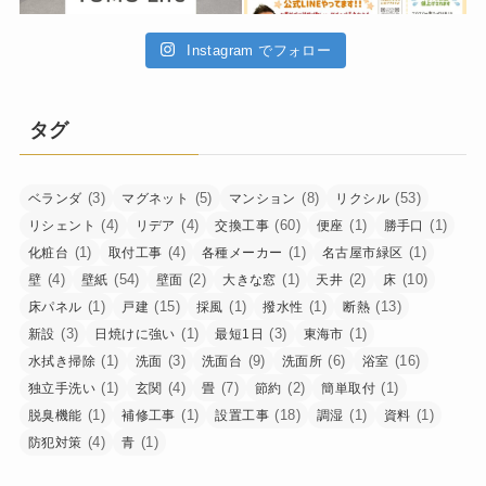
Instagram でフォロー
タグ
(3)
(5)
(8)
(53)
ベランダ
マグネット
マンション
リクシル
(4)
(4)
(60)
(1)
(1)
リシェント
リデア
交換工事
便座
勝手口
(1)
(4)
(1)
(1)
化粧台
取付工事
各種メーカー
名古屋市緑区
(4)
(54)
(2)
(1)
(2)
(10)
壁
壁紙
壁面
大きな窓
天井
床
(1)
(15)
(1)
(1)
(13)
床パネル
戸建
採風
撥水性
断熱
(3)
(1)
(3)
(1)
新設
日焼けに強い
最短1日
東海市
(1)
(3)
(9)
(6)
(16)
水拭き掃除
洗面
洗面台
洗面所
浴室
(1)
(4)
(7)
(2)
(1)
独立手洗い
玄関
畳
節約
簡単取付
(1)
(1)
(18)
(1)
(1)
脱臭機能
補修工事
設置工事
調湿
資料
(4)
(1)
防犯対策
青