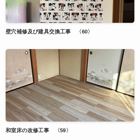
壁穴補修及び建具交換工事 〈60〉
和室床の改修工事 〈59〉