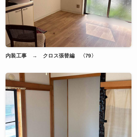
内装工事 → クロス張替編 〈79〉