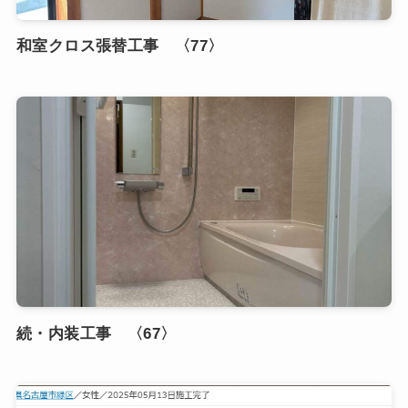
和室クロス張替工事 〈77〉
続・内装工事 〈67〉