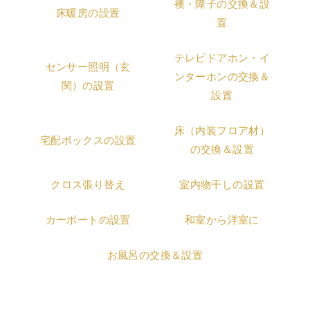
襖・障子の交換＆設
床暖房の設置
置
テレビドアホン・イ
センサー照明（玄
ンターホンの交換＆
関）の設置
設置
床（内装フロア材）
宅配ボックスの設置
の交換＆設置
クロス張り替え
室内物干しの設置
カーポートの設置
和室から洋室に
お風呂の交換＆設置